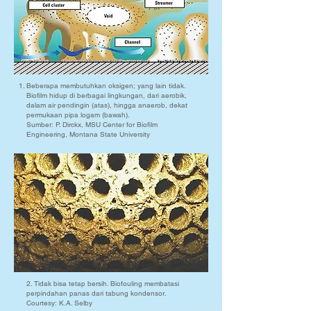
Beberapa membutuhkan oksigen; yang lain tidak.
Biofilm hidup di berbagai lingkungan, dari aerobik,
dalam air pendingin (atas), hingga anaerob, dekat
permukaan pipa logam (bawah).
Sumber: P. Dirckx, MSU Center for Biofilm
Engineering, Montana State University
2. Tidak bisa tetap bersih. Biofouling membatasi
perpindahan panas dari tabung kondensor.
Courtesy: K.A. Selby