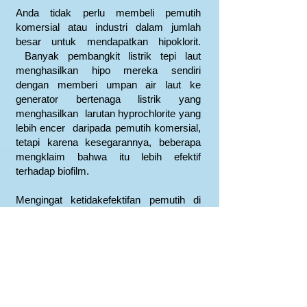
Anda tidak perlu membeli pemutih
komersial atau industri dalam jumlah
besar untuk mendapatkan hipoklorit.
Banyak pembangkit listrik tepi laut
menghasilkan hipo mereka sendiri
dengan memberi umpan air laut ke
generator bertenaga listrik yang
menghasilkan larutan hyprochlorite yang
lebih encer daripada pemutih komersial,
tetapi karena kesegarannya, beberapa
mengklaim bahwa itu lebih efektif
terhadap biofilm.
Mengingat ketidakefektifan pemutih di
lingkungan alkali, banyak utilitas yang
memiliki air pendingin alkali telah beralih
ke penggunaan asam hipobromous
(HBrO). Asam hipobromous seperti
asam hipoklorit dalam hal ini: Bentuk
asam adalah biosida yang efektif,
sedangkan ion hipobromit (BrO–) tidak.