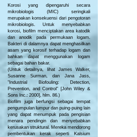
Korosi yang dipengaruhi secara
mikrobiologis (MIC) seringkali
merupakan konsekuensi dari pengotoran
mikrobiologis. Untuk menyebabkan
korosi, biofilm menciptakan area katodik
dan anodik pada permukaan logam.
Bakteri di dalamnya dapat menghasilkan
asam yang korosif terhadap logam dan
bahkan dapat menggunakan logam
sebagai bahan bakar.
(Untuk detailnya, lihat James Walker,
Susanne Surman, dan Jana Jass,
"Industrial Biofouling: Detection,
Prevention, and Control" [John Wiley &
Sons Inc.: 2000], hlm. 86.)
Biofilm juga berfungsi sebagai tempat
pengumpulan lumpur dan puing-puing lain
yang dapat menumpuk pada pengisian
menara pendingin dan menyebabkan
kerusakan struktural. Mereka mendorong
pembentukan kerak seperti Kalsium